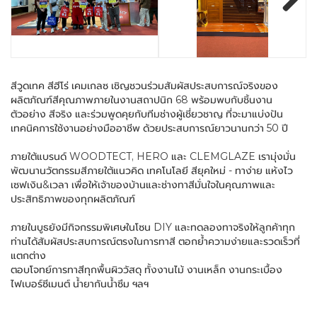
Next
สีวูดเทค สีฮีโร่ เคมเกลซ เชิญชวนร่วมสัมผัสประสบการณ์จริงของ
ผลิตภัณฑ์สีคุณภาพภายในงานสถาปนิก 68 พร้อมพบกับชิ้นงาน
ตัวอย่าง สีจริง และร่วมพูดคุยกับทีมช่างผู้เชี่ยวชาญ ที่จะมาแบ่งปัน
เทคนิคการใช้งานอย่างมืออาชีพ ด้วยประสบการณ์ยาวนานกว่า 50 ปี
ภายใต้แบรนด์ WOODTECT, HERO และ CLEMGLAZE เรามุ่งมั่น
พัฒนานวัตกรรมสีภายใต้แนวคิด เทคโนโลยี สียุคใหม่ - ทาง่าย แห้งไว
เซฟเงิน&เวลา เพื่อให้เจ้าของบ้านและช่างทาสีมั่นใจในคุณภาพและ
ประสิทธิภาพของทุกผลิตภัณฑ์
ภายในบูธยังมีกิจกรรมพิเศษในโซน DIY และทดลองทาจริงให้ลูกค้าทุก
ท่านได้สัมผัสประสบการณ์ตรงในการทาสี ตอกย้ำความง่ายและรวดเร็วที่
แตกต่าง
ตอบโจทย์การทาสีทุกพื้นผิววัสดุ ทั้งงานไม้ งานเหล็ก งานกระเบื้อง
ไฟเบอร์ซีเมนต์ น้ำยากันน้ำซึม ฯลฯ