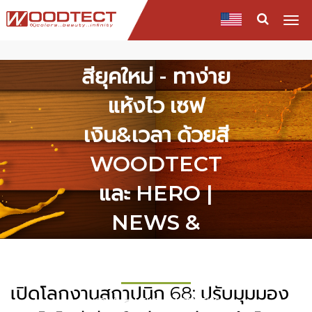
สถาปนิก 68: ปรับ
Togg
navi
มุมมองเทคโนโลยี
สียุคใหม่ - ทาง่าย
แห้งไว เซฟ
เงิน&เวลา ด้วยสี
WOODTECT
และ HERO |
NEWS &
EVENT
เปิดโลกงานสถาปนิก 68: ปรับมุมมอง
HOME
NEWS & ACTIVITIES