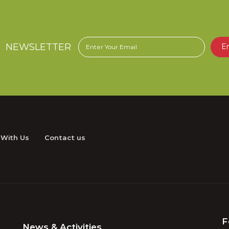
NEWSLETTER
E
 With Us
Contact us
F
News & Activities