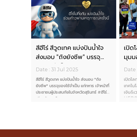
และความ
สีฮีโร่ สีวูดเทค แบ่งปันน้ำใจ
เปิด
บ่งปัน
ส่งมอบ "ถังยังชีพ" บรรจุ
มุมมอ
งชีพ"
ของใช้จำเป็น แก่ทหาร เจ้า
ทาง่
Date : 31 Jul 2025
Date 
ก่ทหาร
หน้าที่ ประชาชนผู้ประสบภัยใน
ด้ว
สีฮีโร่ สีวูด
เปิดโล
สีฮีโร่ สีวูดเทค แบ่งปันน้ำใจ ส่งมอบ "ถัง
ู้ประสบภัย
จังหวัดสุรินทร์ #ฮีโร่เคียงข้าง
HE
งยังชีพ"
เทคโนโล
ยังชีพ" บรรจุของใช้จำเป็น แก่ทหาร เจ้าหน้าที่
าหน้าที่
คนไทย
เงิน&
ประชาชนผู้ประสบภัยในจังหวัดสุรินทร์
#ฮีโร่
สุรินทร์และ
HER
เคียงข้างคนไทย
สีวูดเท
วันที่ 30 กรกฎาคม 2568 ผู้บริหารและพนักงาน
สัมผัส
บริษัท พรีซีสชั่น เอนยีเนียริ่ง จำกัด สีวูดเทค สี
ริหารและ
คุณภา
ฮีโร่ เคมเกลซ ลงพื้นที่ช่วยเหลือผู้ประสบภัยจาก
ีเนียริ่ง
กับชิ้น
สถานการณ์ความไม่สงบ เพื่อบรรเทาความ