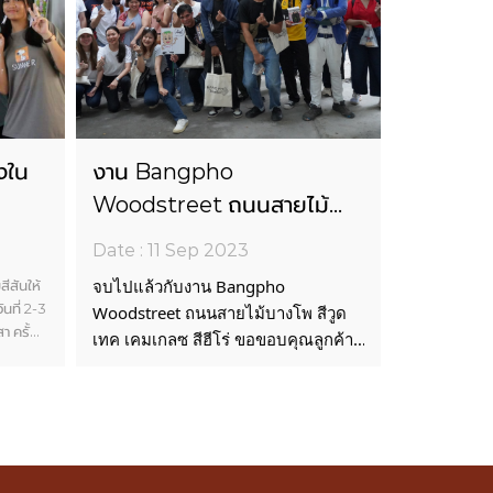
่งใน
งาน Bangpho
Woodstreet ถนนสายไม้
ณบุรี
บางโพ สีวูดเทค เคมเกลซ สี
Date : 11 Sep 2023
2566
ฮีโร่
ีสันให้
จบไปแล้วกับงาน Bangpho
ันที่ 2-3
Woodstreet ถนนสายไม้บางโพ สีวูด
ครั้งที่
เทค เคมเกลซ สีฮีโร่ ขอขอบคุณลูกค้า
น และ
ผู้เข้าร่วมกิจกรรม สถาปนิก นัก
ที่เข้ามาสร้างสีสัน สร้างรอยยิ้ม พูดคุย
ออกแบบ และน้อง ๆ นักเรียน นักศึกษา
ทำกิจกรรม และร่วมสนุกลุ้นรับรางวัล
ภายในบูธ