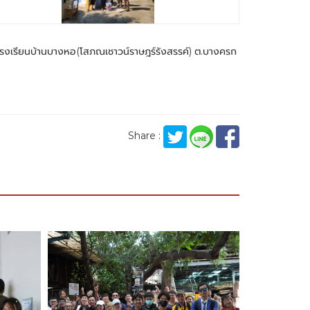
ณ โรงเรียนบ้านบางหอ(โสภณเชาวน์ราษฎร์รังสรรค์) ต.บางครก
Share :