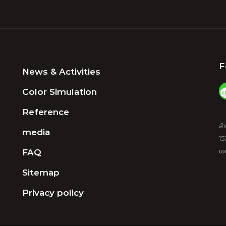
F
News & Activities
Color Simulation
Reference
สำ
media
15
FAQ
เข
Sitemap
Privacy policy