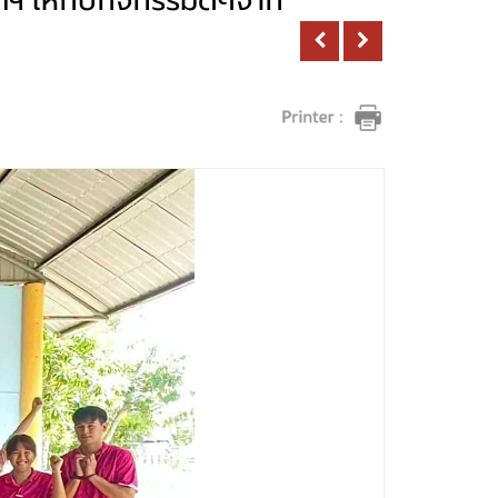
ัทฯ ให้กับกิจกรรมดีๆจาก