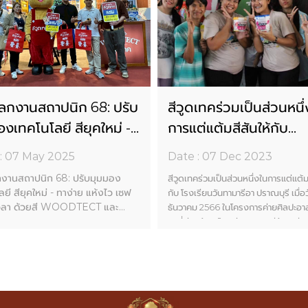
โลกงานสถาปนิก 68: ปรับ
สีวูดเทคร่วมเป็นส่วนหนึ
งเทคโนโลยี สียุคใหม่ -
การแต่แต้มสีสันให้กับ
าย แห้งไว เซฟเงิน&เวลา
โรงเรียนวันทามารีอา ปรา
: 07 May 2025
Date : 07 Dec 2023
ยสี WOODTECT และ
เมื่อวันที่ 2-3 ธันวาคม 
กงานสถาปนิก 68: ปรับมุมมอง
สีวูดเทคร่วมเป็นส่วนหนึ่งในการแต่แต้มส
RO
ยี สียุคใหม่ - ทาง่าย แห้งไว เซฟ
กับ โรงเรียนวันทามารีอา ปราณบุรี เมื่อว
เวลา ด้วยสี WOODTECT และ
ธันวาคม 2566 ในโครงการค่ายศิลปะอาสา 
O
2 พี่ช่วยน้อง โดยช่วยระบายสีห้องเรีย
ร้านคาเฟ่
ค สีฮีโร่ เคมเกลซ เชิญชวนร่วม
ประสบการณ์จริงของผลิตภัณฑ์สี
พภายในงานสถาปนิก 68 พร้อมพบ
งานตัวอย่าง สีจริง และร่วมพูดคุย