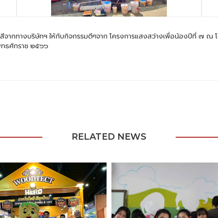
ณฑ์สีจากทางบริษัทฯ ให้กับกิจกรรมดีๆจาก โครงการแสงสว่างเพื่อน้องปีที่ ๗ 
ม พุทธศักราช ๒๕๖๖
RELATED NEWS