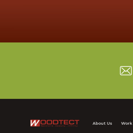
 ลงพื้นที่
กับทีมช
เดือดร้อน และส่งต่อความห่วงใยถึงประชาชน
ถานการณ์ความ
เทคนิค
ดร้อน ร่วม
ประสบก
เราขออยู่เคียงข้างคนไทย และเป็นกำลังใจให้แก่
้องจากบ้านมา
ทุกครอบครัวที่ได้รับผลกระทบ ให้สามารถผ่าน
ับครอบครัวที่
พ้นช่วงเวลาอันยากลำบากนี้ไปได้ด้วยความเข้ม
่งต่อความ
แข็งและปลอดภัย
ขอขอบพระคุณ บริษัท สุรินทร์เฟอร์นิเจอร์
ะเป็นกำลังใจ
จำกัด เป็นอย่างสูงค่ะ
กระทบ ให้
สีวูดเทค สีฮีโร่ เคมเกลซ
ากลำบากนี้ไป
ดภัย เพราะ
เฟอร์นิเจอร์
About Us
Work