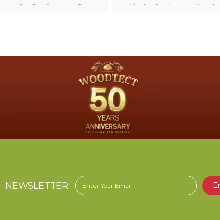
ที่ ๗ ณ โรงเรียนบ้านบางหอ(โสภณ
2 พี่ช่วยน้อง โดยช่วยระบายสีห้องเรีย
ราษฎร์รังสรรค์) ต.บางครก
ร้านคาเฟ่
หลม จ.เพชรบุรี เริ่มกิจกรรม วันที่
 ธันวาคม พุทธศักราช ๒๕๖๖
NEWSLETTER
E