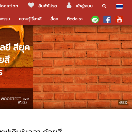
location
สินค้าโปรด
เข้าสู่ระบบ
ิจกรรม
ความรู้เรื่องสี
สื่อๆ
ติดต่อเรา
ยี สียุค
ยสี
ร
ยสี WOODTECT และ