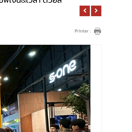
เซฟเงิน&เวลา ด้วยสี