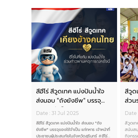
และความ
สีฮีโร่ สีวูดเทค แบ่งปันน้ำใจ
สีวูด
บ่งปัน
ส่งมอบ "ถังยังชีพ" บรรจุ
ส่วน
งชีพ"
ของใช้จำเป็น แก่ทหาร เจ้า
ผลิต
Date : 31 Jul 2025
Date 
ก่ทหาร
หน้าที่ ประชาชนผู้ประสบภัยใน
กับก
สีฮีโร่ สีวูด
สีวูดเท
สีฮีโร่ สีวูดเทค แบ่งปันน้ำใจ ส่งมอบ "ถัง
ู้ประสบภัย
จังหวัดสุรินทร์ #ฮีโร่เคียงข้าง
แสงสว
งยังชีพ"
สนับสน
ยังชีพ" บรรจุของใช้จำเป็น แก่ทหาร เจ้าหน้าที่
าหน้าที่
คนไทย
กิจกรร
ประชาชนผู้ประสบภัยในจังหวัดสุรินทร์
#ฮีโร่