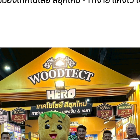
มองเทคโนโลยี สียุคใหม่ - ทาง่าย แห้งไว 