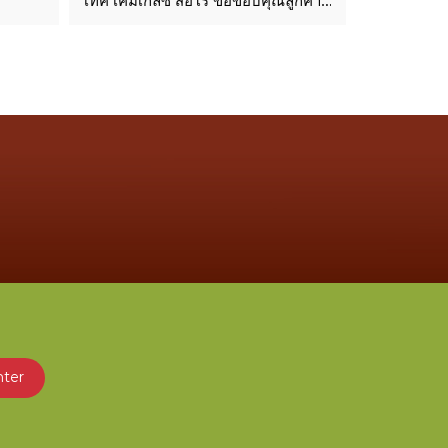
เทค เคมเกลซ สีฮีโร่ ขอขอบคุณลูกค้า
น และ
ผู้เข้าร่วมกิจกรรม สถาปนิก นัก
ที่เข้ามาสร้างสีสัน สร้างรอยยิ้ม พูดคุย
ออกแบบ และน้อง ๆ นักเรียน นักศึกษา
ทำกิจกรรม และร่วมสนุกลุ้นรับรางวัล
ภายในบูธ
nter