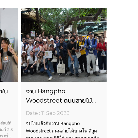
่งใน
งาน Bangpho
Woodstreet ถนนสายไม้
ณบุรี
บางโพ สีวูดเทค เคมเกลซ สี
Date : 11 Sep 2023
2566
ฮีโร่
ีสันให้
จบไปแล้วกับงาน Bangpho
ันที่ 2-3
Woodstreet ถนนสายไม้บางโพ สีวูด
ครั้งที่