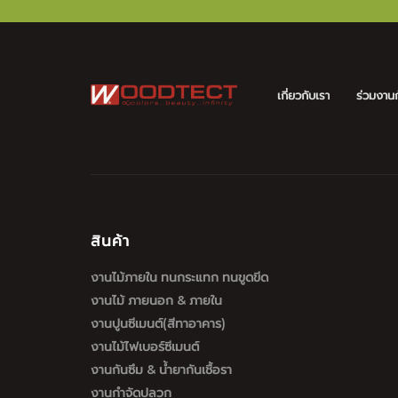
เกี่ยวกับเรา
ร่วมงานก
สินค้า
งานไม้ภายใน ทนกระแทก ทนขูดขีด
งานไม้ ภายนอก & ภายใน
งานปูนซีเมนต์(สีทาอาคาร)
งานไม้ไฟเบอร์ซีเมนต์
งานกันซึม & น้ำยากันเชื้อรา
งานกำจัดปลวก