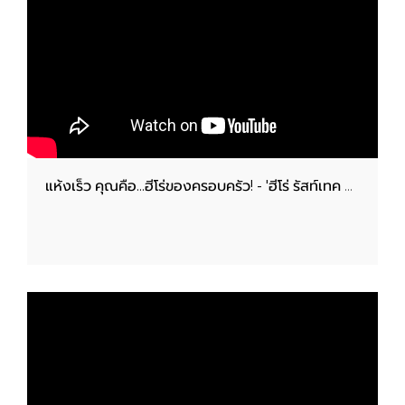
แห้งเร็ว คุณคือ...ฮีโร่ของครอบครัว! - 'ฮีโร่ รัสท์เทค 2IN1..