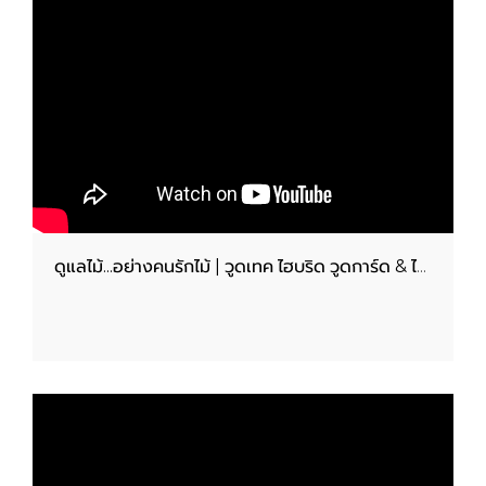
ดูแลไม้...อย่างคนรักไม้ | วูดเทค ไฮบริด วูดการ์ด & ไฮบริด ควิ๊กไพรเมอร์..