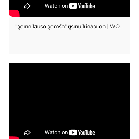
"วูดเทค ไฮบริด วูดการ์ด" ยูรีเทน ไม่กลัวแดด | WOODTECT