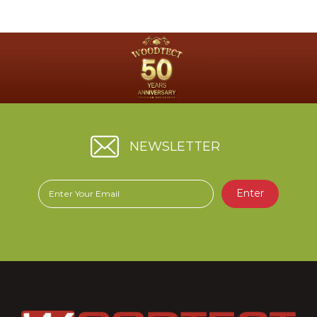
GOLD Royal Premium
ซึ่งอาจก่อให้เกิดความสับสนกับผู้บริโภคโดยมิได้เป็นเจตนาของบริ
ษัทฯ แต่อย่างใด
.
บริษัทฯ ขออภัยกับเหตุการณ์ที่เกิดขึ้น และให้ความเคารพต่อ บริษัท
ฮาโต้เพ้นท์ (เจ.เค.อาร์) จำกัด
ในฐานะผู้ประกอบการในอุตสาหกรรมเดียวกัน บริษัทฯ จึงได้เร่ง
ดำเนินการแก้ไขเพื่อให้ผู้บริโภคสามารถแยกแยะผลิตภัณฑ์ได้อย่าง
ชัดเจน บรรจุภัณฑ์ใหม่ของผลิตภัณฑ์ Hero Gold สูตรน้ำ มี
ลักษณะตามภาพ
NEWSLETTER
.
บริษัทฯ ขอขอบคุณทุกท่านที่ให้ความไว้วางใจในผลิตภัณฑ์ของเรามา
โดยตลอด
Enter