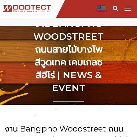
Togg
navi
งาน BANGPHO
WOODSTREET
ถนนสายไม้บางโพ
สีวูดเทค เคมเกลซ
สีฮีโร่ | NEWS &
EVENT
HOME
NEWS & ACTIVITIES
งาน BANGPHO WOODSTREET ถนน
สายไม้บางโพ สีวูดเทค เคมเกลซ สีฮีโร่
งาน Bangpho Woodstreet ถนน