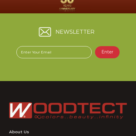
ฮาโต้เพ้นท์ (เจ.เค.อาร์) จำกัด
ในฐานะผู้ประกอบการในอุตสาหกรรมเดียวกัน บริษัทฯ จึงได้เร่ง
ดำเนินการแก้ไขเพื่อให้ผู้บริโภคสามารถแยกแยะผลิตภัณฑ์ได้อย่าง
ชัดเจน บรรจุภัณฑ์ใหม่ของผลิตภัณฑ์ Hero Gold สูตรน้ำ มี
ลักษณะตามภาพ
NEWSLETTER
.
บริษัทฯ ขอขอบคุณทุกท่านที่ให้ความไว้วางใจในผลิตภัณฑ์ของเรามา
โดยตลอด
Enter
About Us