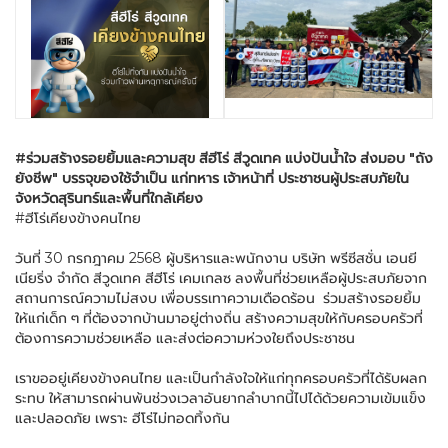
Next
#ร่วมสร้างรอยยิ้มและความสุข สีฮีโร่ สีวูดเทค แบ่งปันน้ำใจ ส่งมอบ "ถัง
ยังชีพ" บรรจุของใช้จำเป็น แก่ทหาร เจ้าหน้าที่ ประชาชนผู้ประสบภัยใน
จังหวัดสุรินทร์และพื้นที่ใกล้เคียง
#ฮีโร่เคียงข้างคนไทย
วันที่ 30 กรกฎาคม 2568 ผู้บริหารและพนักงาน บริษัท พรีซีสชั่น เอนยี
เนียริ่ง จำกัด สีวูดเทค สีฮีโร่ เคมเกลซ ลงพื้นที่ช่วยเหลือผู้ประสบภัยจาก
สถานการณ์ความไม่สงบ เพื่อบรรเทาความเดือดร้อน ร่วมสร้างรอยยิ้ม
ให้แก่เด็ก ๆ ที่ต้องจากบ้านมาอยู่ต่างถิ่น สร้างความสุขให้กับครอบครัวที่
ต้องการความช่วยเหลือ และส่งต่อความห่วงใยถึงประชาชน
เราขออยู่เคียงข้างคนไทย และเป็นกำลังใจให้แก่ทุกครอบครัวที่ได้รับผลก
ระทบ ให้สามารถผ่านพ้นช่วงเวลาอันยากลำบากนี้ไปได้ด้วยความเข้มแข็ง
และปลอดภัย เพราะ ฮีโร่ไม่ทอดทิ้งกัน