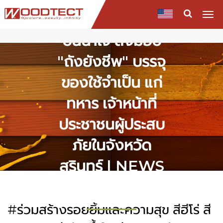
ฮีโร่ สีวูดเทค แบ่ง
Togg
navi
ปันน้ำใจ ส่งมอบ
"ถังยังชีพ" บรรจุ
ของใช้จำเป็น แก่
ทหาร เจ้าหน้าที่
ประชาชนผู้ประสบ
ภัยในจังหวัด
สุรินทร์ | NEWS
& EVENT
#ร่วมสร้างรอยยิ้มและความสุข สีฮีโร่ สี
HOME
NEWS & ACTIVITIES