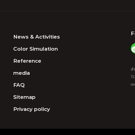
F
News & Activities
Color Simulation
Reference
สำ
media
15
FAQ
เข
Sitemap
Privacy policy