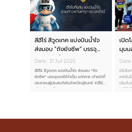
และความ
สีฮีโร่ สีวูดเทค แบ่งปันน้ำใจ
เปิด
บ่งปัน
ส่งมอบ "ถังยังชีพ" บรรจุ
มุมมอ
งชีพ"
ของใช้จำเป็น แก่ทหาร เจ้า
ทาง่
Date : 31 Jul 2025
Date 
ก่ทหาร
หน้าที่ ประชาชนผู้ประสบภัยใน
ด้ว
สีฮีโร่ สีวูด
เปิดโล
สีฮีโร่ สีวูดเทค แบ่งปันน้ำใจ ส่งมอบ "ถัง
ู้ประสบภัย
จังหวัดสุรินทร์ #ฮีโร่เคียงข้าง
HE
งยังชีพ"
เทคโนโล
ยังชีพ" บรรจุของใช้จำเป็น แก่ทหาร เจ้าหน้าที่
าหน้าที่
คนไทย
เงิน&
ประชาชนผู้ประสบภัยในจังหวัดสุรินทร์
#ฮีโร่
สุรินทร์และ
HER
เคียงข้างคนไทย
สีวูดเท
วันที่ 30 กรกฎาคม 2568 ผู้บริหารและพนักงาน
สัมผัส
บริษัท พรีซีสชั่น เอนยีเนียริ่ง จำกัด สีวูดเทค สี
ริหารและ
คุณภา
ฮีโร่ เคมเกลซ ลงพื้นที่ช่วยเหลือผู้ประสบภัยจาก
ีเนียริ่ง
กับชิ้น
สถานการณ์ความไม่สงบ เพื่อบรรเทาความ
 ลงพื้นที่
กับทีมช
เดือดร้อน และส่งต่อความห่วงใยถึงประชาชน