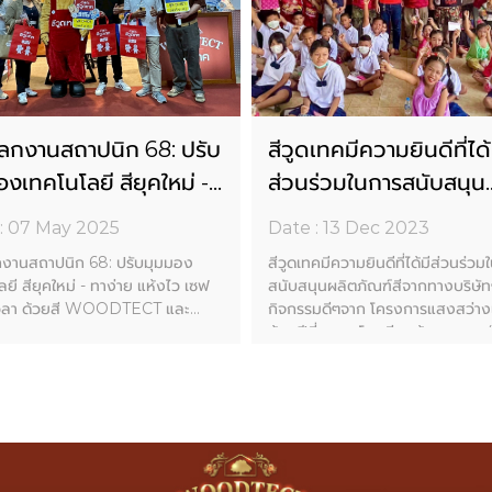
โลกงานสถาปนิก 68: ปรับ
สีวูดเทคมีความยินดีที่ได้
งเทคโนโลยี สียุคใหม่ -
ส่วนร่วมในการสนับสนุน
าย แห้งไว เซฟเงิน&เวลา
ผลิตภัณฑ์สีจากทางบริษัท
: 07 May 2025
Date : 13 Dec 2023
ยสี WOODTECT และ
กับกิจกรรมดีๆจาก โคร
กงานสถาปนิก 68: ปรับมุมมอง
สีวูดเทคมีความยินดีที่ได้มีส่วนร่วม
RO
แสงสว่างเพื่อน้องปีที่ ๗
ยี สียุคใหม่ - ทาง่าย แห้งไว เซฟ
สนับสนุนผลิตภัณฑ์สีจากทางบริษัทฯ
เวลา ด้วยสี WOODTECT และ
กิจกรรมดีๆจาก โครงการแสงสว่างเ
O
น้องปีที่ ๗ ณ โรงเรียนบ้านบางห
เชาวน์ราษฎร์รังสรรค์) ต.บางครก
ค สีฮีโร่ เคมเกลซ เชิญชวนร่วม
อ.บ้านแหลม จ.เพชรบุรี เริ่มกิจกรรม 
ประสบการณ์จริงของผลิตภัณฑ์สี
๙ - ๑๑ ธันวาคม พุทธศักราช ๒๕๖
พภายในงานสถาปนิก 68 พร้อมพบ
งานตัวอย่าง สีจริง และร่วมพูดคุย
่างผู้เชี่ยวชาญ ที่จะมาแบ่งปัน