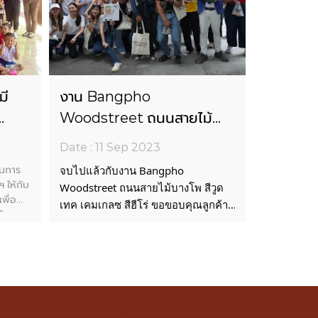
มี
งาน Bangpho
Woodstreet ถนนสายไม้
ฯ ให้
บางโพ สีวูดเทค เคมเกลซ สี
Date : 11 Sep 2023
งการ
ฮีโร่
ในการ
จบไปแล้วกับงาน Bangpho
 ให้กับ
Woodstreet ถนนสายไม้บางโพ สีวูด
พื่อ
เทค เคมเกลซ สีฮีโร่ ขอขอบคุณลูกค้า
อ(โสภณ
ผู้เข้าร่วมกิจกรรม สถาปนิก นัก
ที่เข้ามาสร้างสีสัน สร้างรอยยิ้ม พูดคุย
ออกแบบ และน้อง ๆ นักเรียน นักศึกษา
ทำกิจกรรม และร่วมสนุกลุ้นรับรางวัล
วันที่
ภายในบูธ
๖