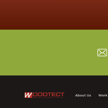
ถานการณ์ความ
เทคนิค
ดร้อน ร่วม
ประสบก
เราขออยู่เคียงข้างคนไทย และเป็นกำลังใจให้แก่
้องจากบ้านมา
ทุกครอบครัวที่ได้รับผลกระทบ ให้สามารถผ่าน
ับครอบครัวที่
พ้นช่วงเวลาอันยากลำบากนี้ไปได้ด้วยความเข้ม
่งต่อความ
แข็งและปลอดภัย
ขอขอบพระคุณ บริษัท สุรินทร์เฟอร์นิเจอร์
ะเป็นกำลังใจ
จำกัด เป็นอย่างสูงค่ะ
กระทบ ให้
สีวูดเทค สีฮีโร่ เคมเกลซ
ากลำบากนี้ไป
ดภัย เพราะ
เฟอร์นิเจอร์
About Us
Work