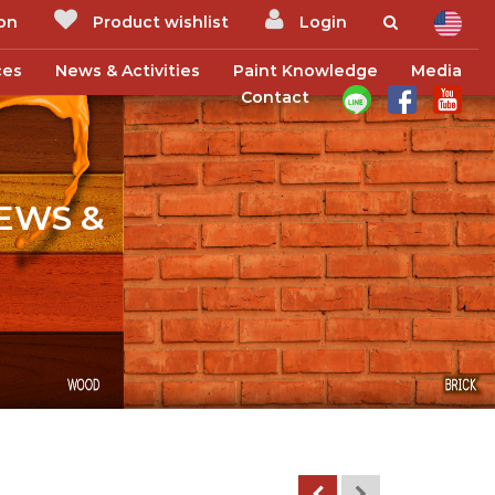
ion
Product wishlist
Login
ces
News & Activities
Paint Knowledge
Media
Contact
 NEWS &