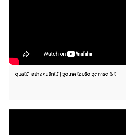
ดูแลไม้...อย่างคนรักไม้ | วูดเทค ไฮบริด วูดการ์ด & ไฮบริด ควิ๊กไพรเมอร์..