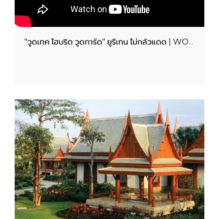
"วูดเทค ไฮบริด วูดการ์ด" ยูรีเทน ไม่กลัวแดด | WOODTECT