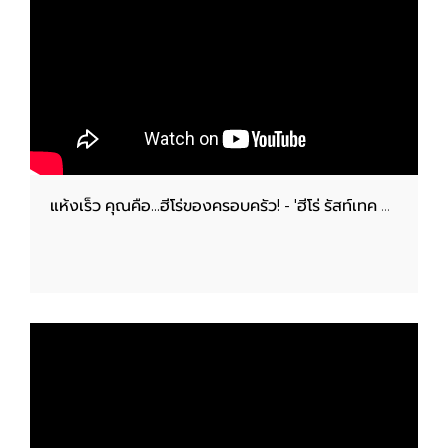
แห้งเร็ว คุณคือ...ฮีโร่ของครอบครัว! - 'ฮีโร่ รัสท์เทค 2IN1..