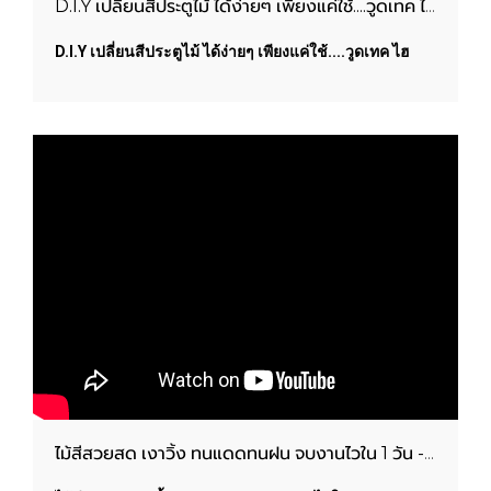
D.I.Y เปลี่ยนสีประตูไม้ ได้ง่ายๆ เพียงแค่ใช้....วูดเทค ไฮบริด วูดการ์ด
D.I.Y เปลี่ยนสีประตูไม้ ได้ง่ายๆ เพียงแค่ใช้....วูดเทค ไฮ
บริด วูดการ์ด
ไม้สีสวยสด เงาวิ้ง ทนแดดทนฝน จบงานไวใน 1 วัน - วูดเทค ไฮบริด วูดการ์ด | WOODTECT PAINTS